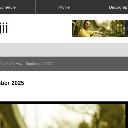
Schedule
Profile
Discograp
月スケジュール｜September 2025
r 2025