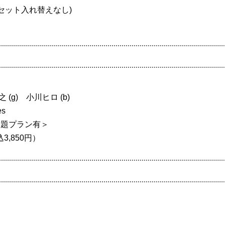
(2セット入れ替えなし)
 (g) 小川ヒロ (b)
es
放題プラン有＞
3,850円）